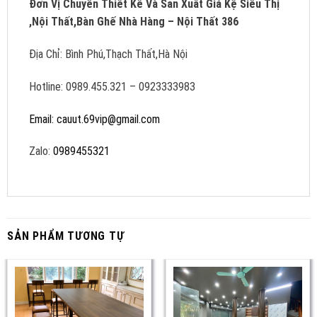
Đơn Vị Chuyên Thiết Kế Và Sản Xuất Giá Kệ Siêu Thị
,Nội Thất,Bàn Ghế Nhà Hàng – Nội Thất 386
Địa Chỉ: Bình Phú,Thạch Thất,Hà Nội
Hotline: 0989.455.321 – 0923333983
Email: cauut.69vip@gmail.com
Zalo:
0989455321
SẢN PHẨM TƯƠNG TỰ