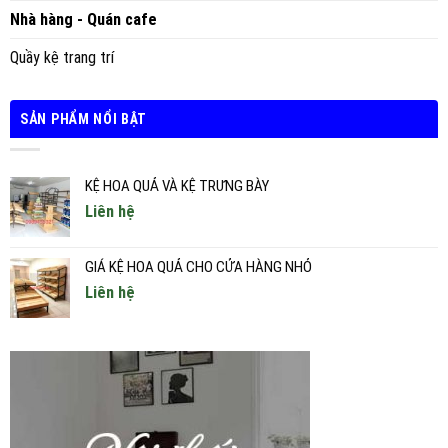
Nhà hàng - Quán cafe
Quầy kệ trang trí
SẢN PHẨM NỔI BẬT
KỆ HOA QUẢ VÀ KỆ TRƯNG BÀY
Liên hệ
GIÁ KỆ HOA QUẢ CHO CỬA HÀNG NHỎ
Liên hệ