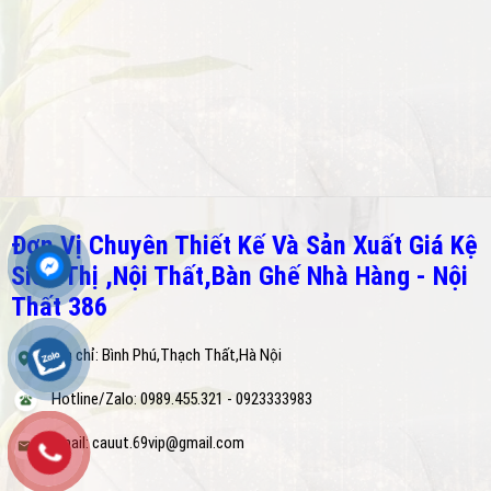
Đơn Vị Chuyên Thiết Kế Và Sản Xuất Giá Kệ
Siêu Thị ,Nội Thất,Bàn Ghế Nhà Hàng - Nội
Thất 386
Địa chỉ: Bình Phú,Thạch Thất,Hà Nội
Hotline/Zalo: 0989.455.321 - 0923333983
Email: cauut.69vip@gmail.com