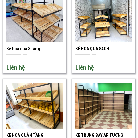
Phân loại theo kích thước
Kệ thấp:
Kệ thấp có chiều cao khiêm tốn, phù hợp trưng bày sản
phẩm nhẹ, dễ dàng quan sát, tạo cảm giác gần gũi cho khách hàng.
Kệ hoa quả 3 tầng
KỆ HOA QUẢ SẠCH
Kệ trung bình:
Kệ trung bình có kích thước phổ biến, đáp ứng đa
dạng nhu cầu trưng bày, tối ưu hóa diện tích không gian.
Liên hệ
Liên hệ
Kệ cao:
Tận dụng tối đa chiều cao, gia tăng sức chứa, thích hợp cho
những kho hàng rộng rãi, cần lưu trữ số lượng lớn sản phẩm.
Phân loại theo chất liệu
Kệ sắt:
Vững chắc và bền bỉ, chịu tải trọng cao, giá thành hợp lý, lựa
chọn phổ biến cho siêu thị, cửa hàng.
Kệ inox:
Inox hay
thép không gỉ
mang sự sang trọng và sáng bóng,
chống gỉ sét, thích hợp trưng bày sản phẩm cao cấp, thực phẩm,
KỆ HOA QUẢ 4 TẦNG
KỆ TRƯNG BÀY ÁP TƯỜNG