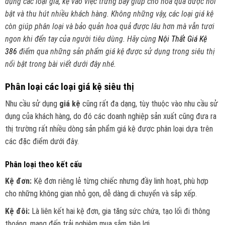
dụng các loại giá, kệ vào việc trưng bày giúp cho hoa quả được nổi
bật và thu hút nhiều khách hàng. Không những vậy, các loại giá kệ
còn giúp phân loại và bảo quản hoa quả được lâu hơn mà vẫn tươi
ngon khi đến tay của người tiêu dùng. Hãy cùng
Nội Thất Giá Kệ
386
điểm qua những sản phẩm giá kệ được sử dụng trong siêu thị
nổi bật trong bài viết dưới đây nhé.
Phân loại các loại giá kệ siêu thị
Nhu cầu sử dụng
giá kệ
cũng rất đa dạng, tùy thuộc vào nhu cầu sử
dụng của khách hàng, do đó các doanh nghiệp sản xuất cũng đưa ra
thị trường rất nhiều dòng sản phẩm giá kệ được phân loại dựa trên
các đặc điểm dưới đây.
Phân loại theo kết cấu
Kệ đơn:
Kệ đơn riêng lẻ từng chiếc nhưng đầy linh hoạt, phù hợp
cho những không gian nhỏ gọn, dễ dàng di chuyển và sắp xếp.
Kệ đôi:
Là liên kết hai kệ đơn, gia tăng sức chứa, tạo lối đi thông
thoáng, mang đến trải nghiệm mua sắm tiện lợi.