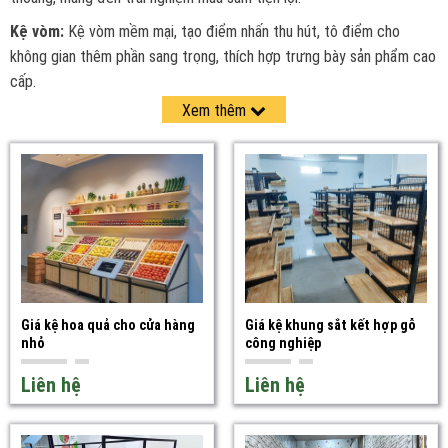
Kệ vòm:
Kệ vòm mềm mại, tạo điểm nhấn thu hút, tô điểm cho
không gian thêm phần sang trọng, thích hợp trưng bày sản phẩm cao
cấp.
Xem thêm
Kệ lưới:
Kệ lưới hiện đại và thanh lịch, tối ưu hóa khả năng thông gió,
trưng bày trái cây, rau củ tươi ngon, thu hút ánh nhìn.
Kệ thanh ray:
Kệ thay ray dẻo dai và linh hoạt, dễ dàng điều chỉnh
khoảng cách mâm kệ, phù hợp trưng bày sản phẩm đa dạng kích
thước.
Giá kệ hoa quả cho cửa hàng
Giá kệ khung sắt kết hợp gỗ
nhỏ
công nghiệp
Liên hệ
Liên hệ