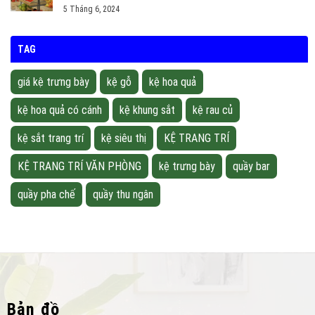
5 Tháng 6, 2024
TAG
giá kệ trưng bày
kệ gỗ
kệ hoa quả
kệ hoa quả có cánh
kệ khung sắt
kệ rau củ
kệ sắt trang trí
kệ siêu thị
KỆ TRANG TRÍ
KỆ TRANG TRÍ VĂN PHÒNG
kệ trưng bày
quầy bar
quầy pha chế
quầy thu ngân
Bản đồ