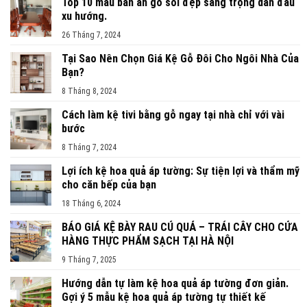
Top 10 mẫu bàn ăn gỗ sồi đẹp sang trọng dẫn đầu
xu hướng.
26 Tháng 7, 2024
Tại Sao Nên Chọn Giá Kệ Gỗ Đôi Cho Ngôi Nhà Của
Bạn?
8 Tháng 8, 2024
Cách làm kệ tivi bằng gỗ ngay tại nhà chỉ với vài
bước
8 Tháng 7, 2024
Lợi ích kệ hoa quả áp tường: Sự tiện lợi và thẩm mỹ
cho căn bếp của bạn
18 Tháng 6, 2024
BÁO GIÁ KỆ BÀY RAU CỦ QUẢ – TRÁI CÂY CHO CỬA
HÀNG THỰC PHẨM SẠCH TẠI HÀ NỘI
9 Tháng 7, 2025
Hướng dẫn tự làm kệ hoa quả áp tường đơn giản.
Gợi ý 5 mẫu kệ hoa quả áp tường tự thiết kế