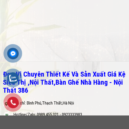
Đơn Vị Chuyên Thiết Kế Và Sản Xuất Giá Kệ
Siêu Thị ,Nội Thất,Bàn Ghế Nhà Hàng - Nội
Thất 386
Địa chỉ: Bình Phú,Thạch Thất,Hà Nội
Hotline/Zalo: 0989.455.321 - 0923333983
Email: cauut.69vip@gmail.com