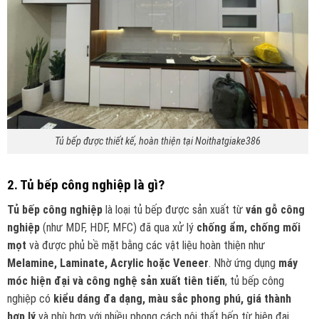
Tủ bếp được thiết kế, hoàn thiện tại Noithatgiake386
2. Tủ bếp công nghiệp là gì?
Tủ bếp công nghiệp
là loại tủ bếp được sản xuất từ
ván gỗ công
nghiệp
(như MDF, HDF, MFC) đã qua xử lý
chống ẩm, chống mối
mọt
và được phủ bề mặt bằng các vật liệu hoàn thiện như
Melamine, Laminate, Acrylic hoặc Veneer
. Nhờ ứng dụng
máy
móc hiện đại và công nghệ sản xuất tiên tiến
, tủ bếp công
nghiệp có
kiểu dáng đa dạng, màu sắc phong phú, giá thành
hợp lý
và phù hợp với nhiều phong cách nội thất bếp từ hiện đại