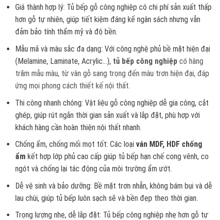
Giá thành hợp lý: Tủ bếp gỗ công nghiệp có chi phí sản xuất thấp
hơn gỗ tự nhiên, giúp tiết kiệm đáng kể ngân sách nhưng vẫn
đảm bảo tính thẩm mỹ và độ bền.
Mẫu mã và màu sắc đa dạng: Với công nghệ phủ bề mặt hiện đại
(Melamine, Laminate, Acrylic…),
tủ bếp công nghiệp
có hàng
trăm mẫu màu, từ vân gỗ sang trọng đến màu trơn hiện đại, đáp
ứng mọi phong cách thiết kế nội thất.
Thi công nhanh chóng: Vật liệu gỗ công nghiệp dễ gia công, cắt
ghép, giúp rút ngắn thời gian sản xuất và lắp đặt, phù hợp với
khách hàng cần hoàn thiện nội thất nhanh.
Chống ẩm, chống mối mọt tốt: Các loại
ván MDF, HDF chống
ẩm
kết hợp lớp phủ cao cấp giúp tủ bếp hạn chế cong vênh, co
ngót và chống lại tác động của môi trường ẩm ướt.
Dễ vệ sinh và bảo dưỡng: Bề mặt trơn nhẵn, không bám bụi và dễ
lau chùi, giúp tủ bếp luôn sạch sẽ và bền đẹp theo thời gian.
Trọng lượng nhẹ, dễ lắp đặt: Tủ bếp công nghiệp nhẹ hơn gỗ tự