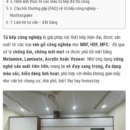
5. Hình ảnh thực tế các mẫu tủ bếp đã thi công
6. Câu hỏi thường gặp (FAQ) về tủ bếp công nghiệp –
Noithatgiake
7. Liên hệ tư vấn – đặt hàng
Tủ bếp công nghiệp
là giải pháp nội thất bếp hiện đại, được sản
xuất từ các loại
ván gỗ công nghiệp
như
MDF, HDF, MFC
… đã qua
xử lý
chống ẩm, chống mối mọt
và được phủ bề mặt bằng
Melamine, Laminate, Acrylic hoặc Veneer
. Nhờ ứng dụng
công
nghệ sản xuất tiên tiến
, mang lại
vẻ đẹp sang trọng, đa dạng
màu sắc, kiểu dáng linh hoạt
, phù hợp với nhiều không gian bếp
như căn hộ chung cư, nhà phố, biệt thự hay homestay.