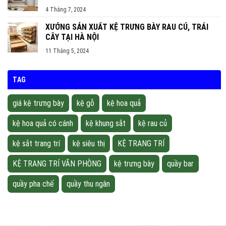
4 Tháng 7, 2024
XƯỞNG SẢN XUẤT KỆ TRƯNG BÀY RAU CỦ, TRÁI
CÂY TẠI HÀ NỘI
11 Tháng 5, 2024
TAG
giá kệ trưng bày
kệ gỗ
kệ hoa quả
kệ hoa quả có cánh
kệ khung sắt
kệ rau củ
kệ sắt trang trí
kệ siêu thị
KỆ TRANG TRÍ
KỆ TRANG TRÍ VĂN PHÒNG
kệ trưng bày
quầy bar
quầy pha chế
quầy thu ngân